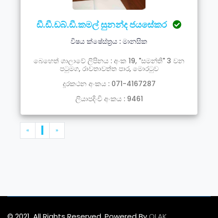
ඩී.ඩී.ඩබ්.ඩී.කමල් සුනන්ද ජයසේකර
විෂය ක්ෂේස්ත්‍රය : මානසික
බෙහෙත් ශාලාවේ ලිපිනය : අංක 19, "සමන්ති" 3 වන
පටුමග, රාවතාවත්ත පාර, මොරටුව
දූරකථන අංකය : 071-4167287
ලියාපදිංචි අංකය : 9461
«
1
»
© 2021. All Rights Reserved. Powered By
OLAK