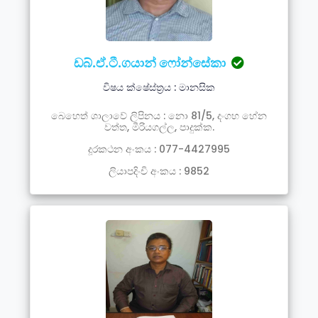
ඩබ්.ඒ.ටී.ගයාන් ෆෝන්සේකා
විෂය ක්ෂේස්ත්‍රය : මානසික
බෙහෙත් ශාලාවේ ලිපිනය : නො 81/5, දංගහ හේන
වත්ත, මීරියගල්ල, පාදුක්ක.
දූරකථන අංකය : 077-4427995
ලියාපදිංචි අංකය : 9852