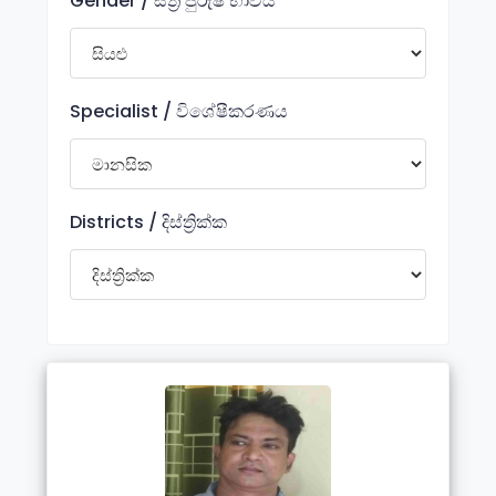
Gender / ස්ත්‍රී පුරුෂ භාවය
Specialist / විශේෂීකරණය
Districts / දිස්ත්‍රික්ක