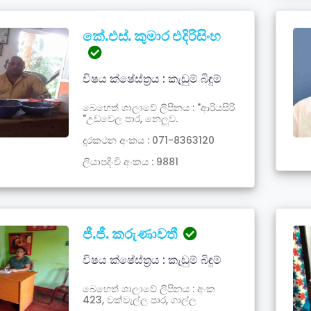
කේ.එස්. කුමාර එදිරිසිංහ
විෂය ක්ෂේස්ත්‍රය : කැඩුම් බිඳුම්
බෙහෙත් ශාලාවේ ලිපිනය : "ආරියසිරි
"උඩවෙල පාර, නෙලුව.
දූරකථන අංකය : 071-8363120
ලියාපදිංචි අංකය : 9881
ජී.ජී. කරුණාවතී
විෂය ක්ෂේස්ත්‍රය : කැඩුම් බිඳුම්
බෙහෙත් ශාලාවේ ලිපිනය : අංක
423, වක්වැල්ල පාර, ගාල්ල