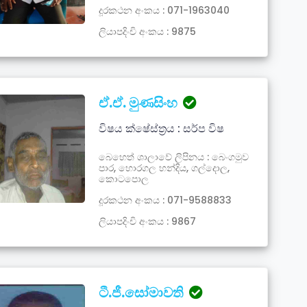
දූරකථන අංකය : 071-1963040
ලියාපදිංචි අංකය : 9875
ඒ.ඒ. මුණසිංහ
විෂය ක්ෂේස්ත්‍රය : සර්ප විෂ
බෙහෙත් ශාලාවේ ලිපිනය : බෙංගමුව
පාර, හොරගල හන්දිය, ගල්දොල,
කොටපොල
දූරකථන අංකය : 071-9588833
ලියාපදිංචි අංකය : 9867
ටී.ජී.සෝමාවති