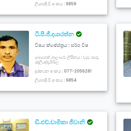
ලියාපදිංචි අංකය : 9859
ටී.පී.ජී.දයාරත්න
විෂය ක්ෂේස්ත්‍රය : සර්ප විෂ
බෙහෙත් ශාලාවේ ලිපිනය : වැව පාර,
රදලියද්ද,බිබිල
දූරකථන අංකය : 077-2056281
ලියාපදිංචි අංකය : 9854
ඩී.එච්.චාමිකා ජීවානි