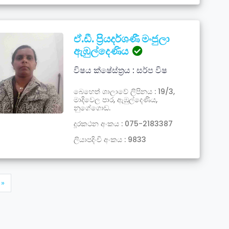
ඒ.ඩී. ප්‍රියදර්ශණී මංජුලා
ඇඹුල්දෙණිය
විෂය ක්ෂේස්ත්‍රය : සර්ප විෂ
බෙහෙත් ශාලාවේ ලිපිනය : 19/3,
මාදිවෙල පාර, ඇඹුල්දෙණිය,
නුගේගොඩ.
දූරකථන අංකය : 075-2183387
ලියාපදිංචි අංකය : 9833
»