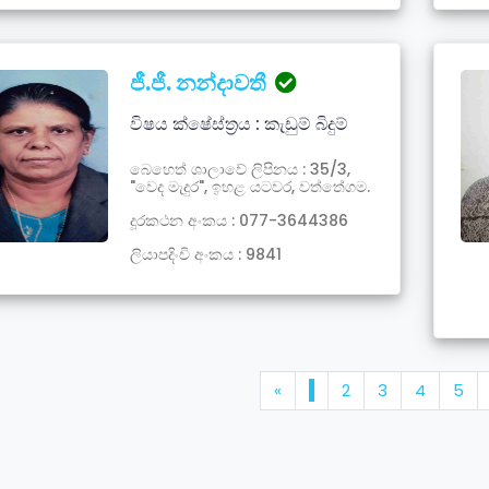
ජී.ජී. නන්දාවතී
විෂය ක්ෂේස්ත්‍රය : කැඩුම් බිදුම්
බෙහෙත් ශාලාවේ ලිපිනය : 35/3,
"වෙද මැදුර", ඉහළ යටවර, වත්තේගම.
දූරකථන අංකය : 077-3644386
ලියාපදිංචි අංකය : 9841
«
1
2
3
4
5