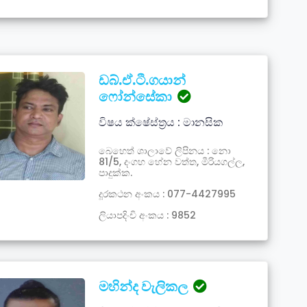
ඩබ්.ඒ.ටී.ගයාන්
ෆෝන්සේකා
විෂය ක්ෂේස්ත්‍රය : මානසික
බෙහෙත් ශාලාවේ ලිපිනය : නො
81/5, දංගහ හේන වත්ත, මීරියගල්ල,
පාදුක්ක.
දූරකථන අංකය : 077-4427995
ලියාපදිංචි අංකය : 9852
මහින්ද වැලිකල