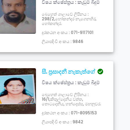
විෂය ක්ෂේස්ත්‍රය : කැඩුම් බිදුම්
බෙහෙත් ශාලාවේ ලිපිනය :
298/2,හෝකන්දර නැගෙනහිර,
හෝකන්දර.
දූරකථන අංකය : 071-9117101
ලියාපදිංචි අංකය : 9846
සී. ප්‍රසාදනී නැකැත්ගේ
විෂය ක්ෂේස්ත්‍රය : කැඩුම් බිදුම්
බෙහෙත් ශාලාවේ ලිපිනය :
16/1,කිතුල්දෙනිය වත්ත,
තොටදෙනිය, හන්දෙස්ස, මහනුවර.
දූරකථන අංකය : 071-8095153
ලියාපදිංචි අංකය : 9842