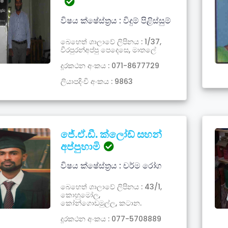
විෂය ක්ෂේස්ත්‍රය : විදුම් පිළිස්සුම්
බෙහෙත් ශාලාවේ ලිපිනය : 1/37,
වීරපුරන්අප්පු පෙදෙසෙ, මාතලේ
දූරකථන අංකය : 071-8677729
ලියාපදිංචි අංකය : 9863
ජේ.ඒ.ඩී. ක්ලෝඩ් සහන්
අප්පුහාමි
විෂය ක්ෂේස්ත්‍රය : චර්ම රෝග
බෙහෙත් ශාලාවේ ලිපිනය : 43/1,
කොහුමෝල,
කෝන්ගොඩමුල්ල, කටාන.
දූරකථන අංකය : 077-5708889