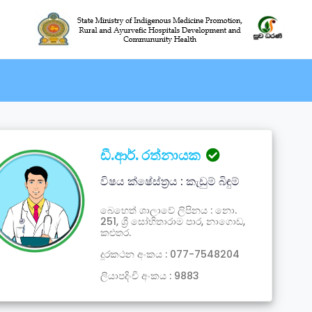
ඩී.ආර්. රත්නායක
විෂය ක්ෂේස්ත්‍රය : කැඩුම් බිඳුම්
බෙහෙත් ශාලාවේ ලිපිනය : නො.
251, ශ්‍රී සෝභිතාරාම පාර, නාගොඩ,
කළුතර.
දූරකථන අංකය : 077-7548204
ලියාපදිංචි අංකය : 9883