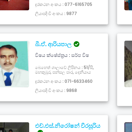
දූරකථන අංකය : 077-6165705
ලියාපදිංචි අංකය : 9877
බී.ඒ. ආරියපාල
විෂය ක්ෂේස්ත්‍රය : සර්ප විෂ
බෙහෙත් ශාලාවේ ලිපිනය : 51/සී,
මහකුඹුර, පන්සල පාර, දෙනියාය
දූරකථන අංකය : 071-6633460
ලියාපදිංචි අංකය : 9868
එච්.එස්.නිරෝෂන් වීරසූරිය