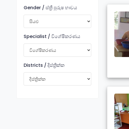
Gender / ස්ත්‍රී පුරුෂ භාවය
Specialist / විශේෂීකරණය
Districts / දිස්ත්‍රික්ක