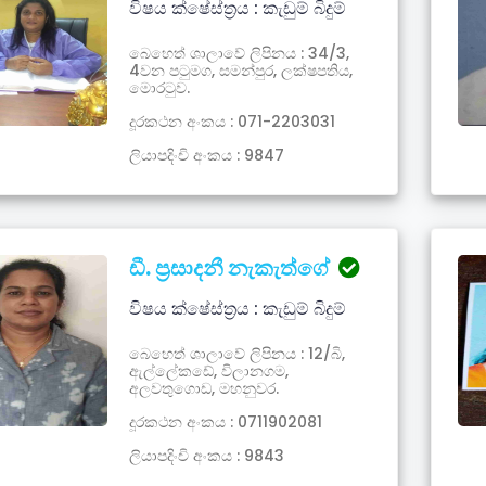
විෂය ක්ෂේස්ත්‍රය : කැඩුම් බිදුම්
බෙහෙත් ශාලාවේ ලිපිනය : 34/3,
4වන පටුමග, සමන්පුර, ලක්ෂපතිය,
මොරටුව.
දූරකථන අංකය : 071-2203031
ලියාපදිංචි අංකය : 9847
ඩී. ප්‍රසාදනී නැකැත්ගේ
විෂය ක්ෂේස්ත්‍රය : කැඩුම් බිදුම්
බෙහෙත් ශාලාවේ ලිපිනය : 12/බි,
ඇල්ලේකඩේ, විලානගම,
අලවතුගොඩ, මහනුවර.
දූරකථන අංකය : 0711902081
ලියාපදිංචි අංකය : 9843