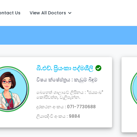
ontact Us
View All Doctors
බී.එච්. ප්‍රියංකා පද්මශීලි
විෂය ක්ෂේස්ත්‍රය : කැඩුම් බිඳුම්
බෙහෙත් ශාලාවේ ලිපිනය : "ජයසංඛ"
කෝපිවත්ත, වැලිපැන්න.
දූරකථන අංකය : 071-7730688
ලියාපදිංචි අංකය : 9884