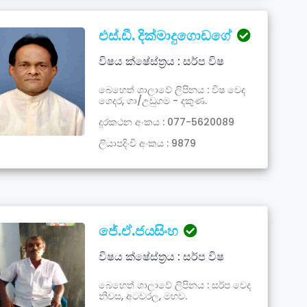
එස්.ඩී. දික්මාදුගොඩගේ
විෂය ක්ෂේස්ත්‍රය : සර්ප විෂ
බෙහෙත් ශාලාවේ ලිපිනය : විෂ වෙද
ගෙදර, ගා/උඩුගම - දකුණ.
දූරකථන අංකය : 077-5620089
ලියාපදිංචි අංකය : 9879
ජේ.ඒ.ජයසිංහ
විෂය ක්ෂේස්ත්‍රය : සර්ප විෂ
බෙහෙත් ශාලාවේ ලිපිනය : සර්ප වෙද
නිවස, අටවරල, මහව.