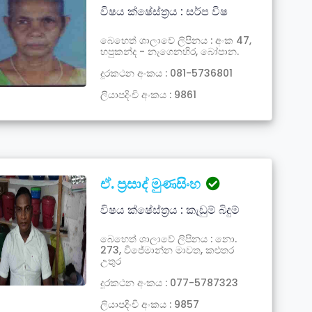
විෂය ක්ෂේස්ත්‍රය : සර්ප විෂ
බෙහෙත් ශාලාවේ ලිපිනය : අංක 47,
හපුකන්ද - නැගෙනහිර, බෝපාන.
දූරකථන අංකය : 081-5736801
ලියාපදිංචි අංකය : 9861
ඒ. ප්‍රසාද් මුණසිංහ
විෂය ක්ෂේස්ත්‍රය : කැඩුම් බිදුම්
බෙහෙත් ශාලාවේ ලිපිනය : නො.
273, විජේමාන්න මාවත, කළුතර
උතුර
දූරකථන අංකය : 077-5787323
ලියාපදිංචි අංකය : 9857