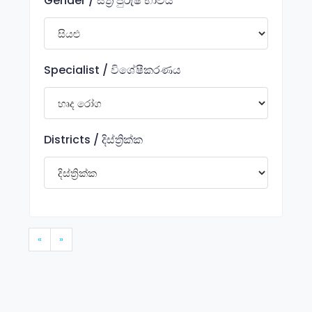
Gender / ස්ත්‍රී පුරුෂ භාවය
Specialist / විශේෂීකරණය
Districts / දිස්ත්‍රික්ක
«
»