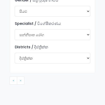
Gender / ස්ත්‍රී පුරුෂ භාවය
Specialist / විශේෂීකරණය
Districts / දිස්ත්‍රික්ක
«
»