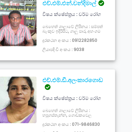
එච්.එම්.එන්.චන්දිමාල්
විෂය ක්ෂේස්ත්‍රය : චර්ම රෝග
බෙහෙත් ශාලාවේ ලිපිනය : සම්පත්
බැංකුව ඉදිරිපිට, ගාලු පාර, අහංගම
දූරකථන අංකය : 0912282850
ලියාපදිංචි අංකය : 9038
එච්.එම්.ඩී.අලංකාරගොඩ
විෂය ක්ෂේස්ත්‍රය : චර්ම රෝග
බෙහෙත් ශාලාවේ ලිපිනය :
හපුගස්තැන්න, ගොඩකවෙල
දූරකථන අංකය : 071-9846830