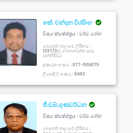
කේ. චන්දන වීරසිංහ
විෂය ක්ෂේස්ත්‍රය : චර්ම රෝග
බෙහෙත් ශාලාවේ ලිපිනය :
1337/3ඒ, බෝගහවත්ත පාර,
පන්නිපිටිය
දූරකථන අංකය : 077-1558175
ලියාපදිංචි අංකය : 9462
ජී.ඩබ්.ගුණවර්ධන
විෂය ක්ෂේස්ත්‍රය : චර්ම රෝග
බෙහෙත් ශාලාවේ ලිපිනය :