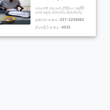
බෙහෙත් ශාලාවේ ලිපිනය : සදසිරි
වෙද මැදුර, දෙමටළුව, කුරුණෑගල
දූරකථන අංකය : 037-2236963
ලියාපදිංචි අංකය : 4533