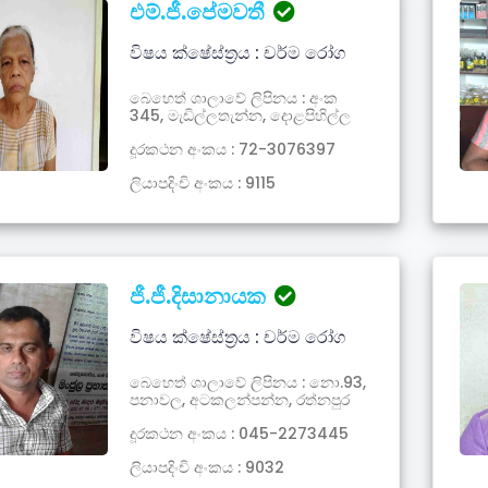
එම්.ජී.පේමවතී
විෂය ක්ෂේස්ත්‍රය : චර්ම රෝග
බෙහෙත් ශාලාවේ ලිපිනය : අංක
345, මැඩිල්ලතැන්න, දොළපිහිල්ල
දූරකථන අංකය : 72-3076397
ලියාපදිංචි අංකය : 9115
ජී.ජී.දිසානායක
විෂය ක්ෂේස්ත්‍රය : චර්ම රෝග
බෙහෙත් ශාලාවේ ලිපිනය : නො.93,
පනාවල, අටකලන්පන්න, රත්නපුර
දූරකථන අංකය : 045-2273445
ලියාපදිංචි අංකය : 9032