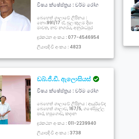
විෂය ක්ෂේස්ත්‍රය : චර්ම රෝග
බෙහෙත් ශාලාවේ ලිපිනය :
නො.991/17 ඒ, බුලංකුලම දිසා
මාවත, නව නගරය, අනුරාධපුර
දූරකථන අංකය : 077-4546954
ලියාපදිංචි අංකය : 4823
ඩබ්.ජී.ඩී. ඇලොසියස්
විෂය ක්ෂේස්ත්‍රය : චර්ම රෝග
බෙහෙත් ශාලාවේ ලිපිනය : ආයුර්වේද
බෙභෙත් ශාලාව, 167/5, ගණේමුල්ල
පාර, හපුගොඩ, කදාන
දූරකථන අංකය : 011-2239940
ලියාපදිංචි අංකය : 3738