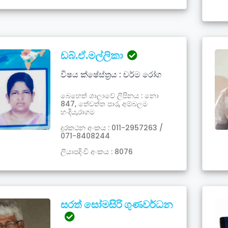
ඩබ්.ඒ.මල්ලිකා
විෂය ක්ෂේස්ත්‍රය : චර්ම රෝග
බෙහෙත් ශාලාවේ ලිපිනය : නො
847, තේවත්ත පාර, අම්බලම
හංදිය,රාගම
දූරකථන අංකය : 011-2957263 /
071-8408244
ලියාපදිංචි අංකය : 8076
සරත් සෝමසිරි ගුණවර්ධන