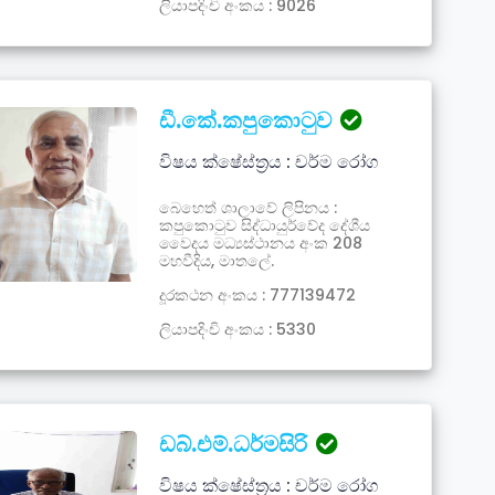
ලියාපදිංචි අංකය : 9026
ඩී.කේ.කපුකොටුව
විෂය ක්ෂේස්ත්‍රය : චර්ම රෝග
බෙහෙත් ශාලාවේ ලිපිනය :
කපුකොටුව සිද්ධායුර්වේද දේශීය
වෛදය මධ්‍යස්ථානය අංක 208
මහවීදිය, මාතලේ.
දූරකථන අංකය : 777139472
ලියාපදිංචි අංකය : 5330
ඩබ්.එම්.ධර්මසිරි
විෂය ක්ෂේස්ත්‍රය : චර්ම රෝග