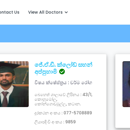
ontact Us
View All Doctors
ජේ.ඒ.ඩී. ක්ලෝඩ් සහන්
අප්පුහාමි
විෂය ක්ෂේස්ත්‍රය : චර්ම රෝග
බෙහෙත් ශාලාවේ ලිපිනය : 43/1,
කොහුමෝල,
කෝන්ගොඩමුල්ල, කටාන.
දූරකථන අංකය : 077-5708889
ලියාපදිංචි අංකය : 9859