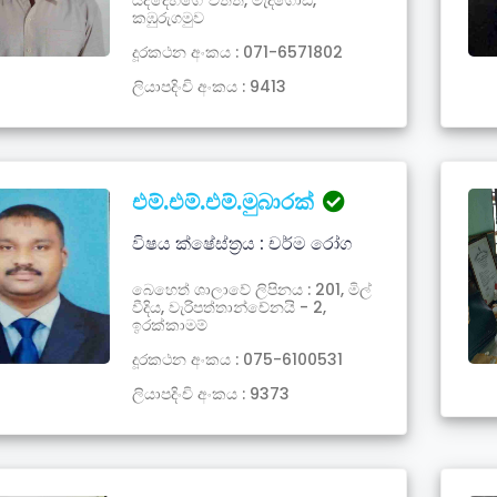
යද්දෙහිගේ වත්ත, මැදගොඩ,
කඹුරුගමුව
දූරකථන අංකය : 071-6571802
ලියාපදිංචි අංකය : 9413
එම්.එම්.එම්.මුබාරක්
විෂය ක්ෂේස්ත්‍රය : චර්ම රෝග
බෙහෙත් ශාලාවේ ලිපිනය : 201, මිල්
වීදිය, වැරිපත්තාන්චේනයි - 2,
ඉරක්කාමම්
දූරකථන අංකය : 075-6100531
ලියාපදිංචි අංකය : 9373