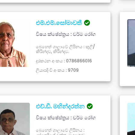
එම්.එම්.සෝමාවතී
විෂය ක්ෂේස්ත්‍රය : චර්ම රෝග
බෙහෙත් ශාලාවේ ලිපිනය : කුලි/
කිරින්දව, කිරින්දව.
දූරකථන අංකය : 0786866016
ලියාපදිංචි අංකය : 9709
එච්.ඩී. මහින්දරත්න
විෂය ක්ෂේස්ත්‍රය : චර්ම රෝග
බෙහෙත් ශාලාවේ ලිපිනය :