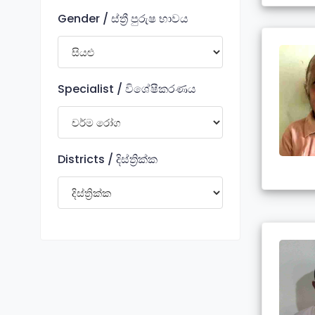
Gender / ස්ත්‍රී පුරුෂ භාවය
Specialist / විශේෂීකරණය
Districts / දිස්ත්‍රික්ක