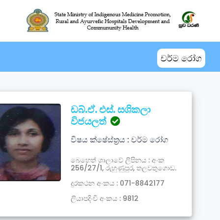
චර්ම රෝග
ඩබ්.ඒ. එස්. සශිකලා
විජයලත්
විෂය ක්ෂේස්ත්‍රය : චර්ම රෝග
බෙහෙත් ශාලාවේ ලිපිනය : අංක
256/27/1, රුහුණුපුර, තලවතුගොඩ.
දූරකථන අංකය : 071-8842177
ලියාපදිංචි අංකය : 9812