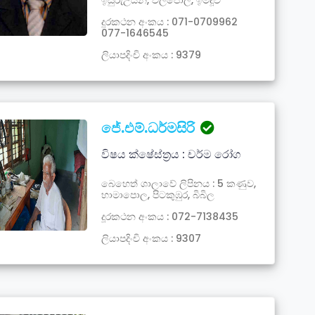
ඉසුරුඋයන, වල්පොල, ඉමදූව
දූරකථන අංකය : 071-0709962
077-1646545
ලියාපදිංචි අංකය : 9379
ජේ.එම්.ධර්මසිරි
විෂය ක්ෂේස්ත්‍රය : චර්ම රෝග
බෙහෙත් ශාලාවේ ලිපිනය : 5 කණුව,
හාමාපොල, පිටකුඹුර, බිබිල
දූරකථන අංකය : 072-7138435
ලියාපදිංචි අංකය : 9307