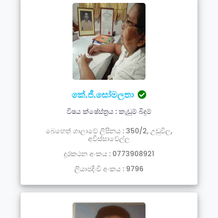
කේ.ජී.සෝමලතා
විෂය ක්ෂේස්ත්‍රය : කැඩුම් බිදුම්
බෙහෙත් ශාලාවේ ලිපිනය : 350/2, උඩුවිල,
අවිස්සාවේල්ල
දූරකථන අංකය : 0773908921
ලියාපදිංචි අංකය : 9796