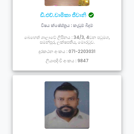
ඩී.එච්.චාමිකා ජීවානි
විෂය ක්ෂේස්ත්‍රය : කැඩුම් බිදුම්
බෙහෙත් ශාලාවේ ලිපිනය : 34/3, 4වන පටුමග,
සමන්පුර, ලක්ෂපතිය, මොරටුව.
දූරකථන අංකය : 071-2203031
ලියාපදිංචි අංකය : 9847