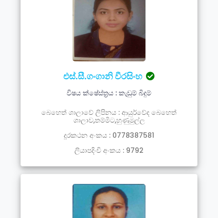
එස්.සී.ගංගානි වීරසිංහ
විෂය ක්ෂේස්ත්‍රය : කැඩුම් බිදුම්
බෙහෙත් ශාලාවේ ලිපිනය : ආයුර්වේද බෙහෙත්
ශාලාව,තම්මිට,හුණුමුල්ල
දූරකථන අංකය : 0778387581
ලියාපදිංචි අංකය : 9792