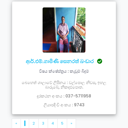
ආර්.එම්.ගාමිණි සෙනරත් බංඩාර
විෂය ක්ෂේස්ත්‍රය : කැඩුම් බිදුම්
බෙහෙත් ශාලාවේ ලිපිනය : වල්පොල නිවස, ඉහල
බාරුබේ, නිකදළුපොත.
දූරකථන අංකය : 037-5711958
ලියාපදිංචි අංකය : 9743
«
1
2
3
4
5
»