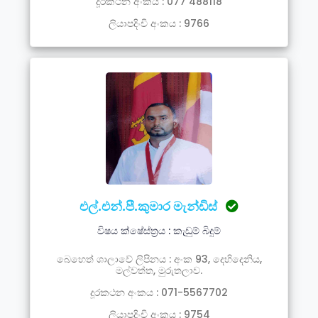
දූරකථන අංකය : 077 488118
ලියාපදිංචි අංකය : 9766
එල්.එන්.පී.කුමාර මැන්ඩිස්
විෂය ක්ෂේස්ත්‍රය : කැඩුම් බිදුම්
බෙහෙත් ශාලාවේ ලිපිනය : අංක 93, දෙහිදෙනිය,
මල්වත්ත, මුරුතලාව.
දූරකථන අංකය : 071-5567702
ලියාපදිංචි අංකය : 9754