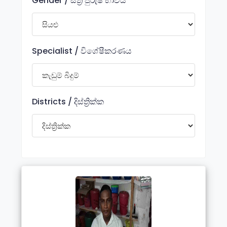
Gender / ස්ත්‍රී පුරුෂ භාවය
Specialist / විශේෂීකරණය
Districts / දිස්ත්‍රික්ක