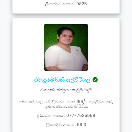
ලියාපදිංචි අංකය : 9825
එම්.ප්‍රබෝධනී ඇල්විටිගල
විෂය ක්ෂේස්ත්‍රය : කැඩුම් බිදුම්
බෙහෙත් ශාලාවේ ලිපිනය : අංක 196/1, පැපිලිවල පාර,
බ්‍රාහ්මණගම, පන්නිපිටිය.
දූරකථන අංකය : 077-7525568
ලියාපදිංචි අංකය : 9813