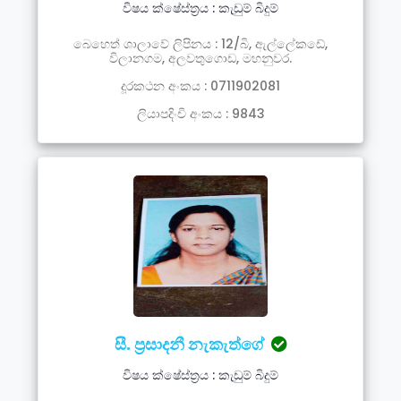
විෂය ක්ෂේස්ත්‍රය : කැඩුම් බිදුම්
බෙහෙත් ශාලාවේ ලිපිනය : 12/බි, ඇල්ලේකඩේ,
විලානගම, අලවතුගොඩ, මහනුවර.
දූරකථන අංකය : 0711902081
ලියාපදිංචි අංකය : 9843
සී. ප්‍රසාදනී නැකැත්ගේ
විෂය ක්ෂේස්ත්‍රය : කැඩුම් බිදුම්