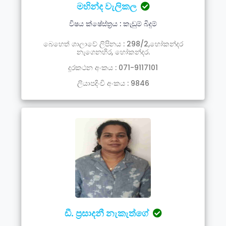
මහින්ද වැලිකල
විෂය ක්ෂේස්ත්‍රය : කැඩුම් බිදුම්
බෙහෙත් ශාලාවේ ලිපිනය : 298/2,හෝකන්දර
නැගෙනහිර, හෝකන්දර.
දූරකථන අංකය : 071-9117101
ලියාපදිංචි අංකය : 9846
ඩී. ප්‍රසාදනී නැකැත්ගේ