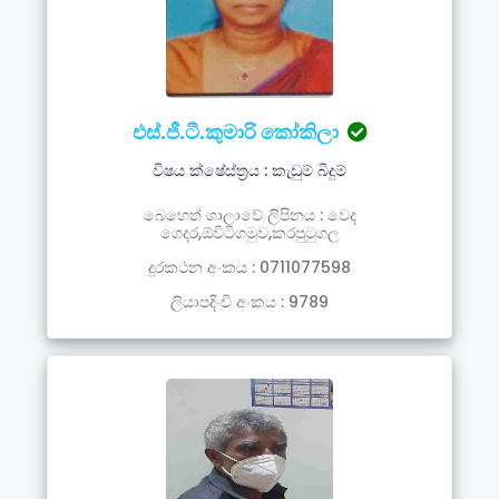
එස්.ජී.ටී.කුමාරි කෝකිලා
විෂය ක්ෂේස්ත්‍රය : කැඩුම් බිදුම්
බෙහෙත් ශාලාවේ ලිපිනය : වෙද
ගෙදර,ඕවිටිගමුව,කරපුටුගල
දූරකථන අංකය : 0711077598
ලියාපදිංචි අංකය : 9789