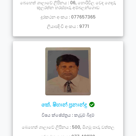
බෙහෙත් ශාලාවේ ලිපිනය : 06, හොරිවිල වෙද ගෙදර,
කුලරත්න හරස්පාර, අම්බලන්ගොඩ
දූරකථන අංකය : 077657365
ලියාපදිංචි අංකය : 9771
කේ. ෂිහාන් ප‍්‍රනාන්දු
විෂය ක්ෂේස්ත්‍රය : කැඩුම් බිදුම්
බෙහෙත් ශාලාවේ ලිපිනය : 500, මීගමු පාර, වත්තල