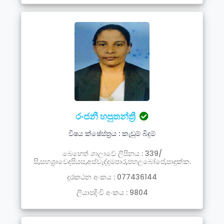
රංජනී හපුතන්ත්‍රී
විෂය ක්ෂේස්ත්‍රය : කැඩුම් බිදුම්
බෙහෙත් ශාලාවේ ලිපිනය : 339/
සි,සහශ්‍රාවෙදපියස,අස්වැද්දුමපාර,පහලබෝපේ,පාදුක්ක.
දූරකථන අංකය : 077436144
ලියාපදිංචි අංකය : 9804