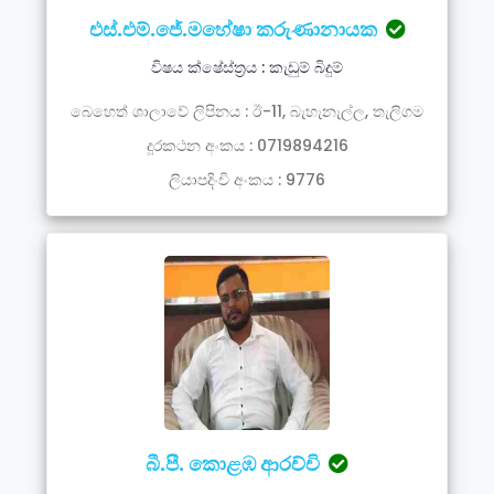
එස්.එම්.ජේ.මහේෂා කරුණානායක
විෂය ක්ෂේස්ත්‍රය : කැඩුම් බිදුම්
බෙහෙත් ශාලාවේ ලිපිනය : ඊ-11, බැහැනැල්ල, තැලිගම
දූරකථන අංකය : 0719894216
ලියාපදිංචි අංකය : 9776
බී.පී. කොළඹ ආරච්චි