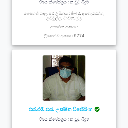
විෂය ක්ෂේස්ත්‍රය : කැඩුම් බිදුම්
බෙහෙත් ශාලාවේ ලිපිනය : බී-12, අඹගැටවත්ත,
උඩමුල්ල, මාවනැල්ල
දූරකථන අංකය :
ලියාපදිංචි අංකය : 9774
එස්.එම්.එස්. ලක්ෂිත විජේසිංහ
විෂය ක්ෂේස්ත්‍රය : කැඩුම් බිදුම්