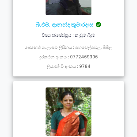
බී.එම්. ආනන්ද කුමාරදාස
විෂය ක්ෂේස්ත්‍රය : කැඩුම් බිදුම්
බෙහෙත් ශාලාවේ ලිපිනය : හෙවෙල්වෙල, බිබිල
දූරකථන අංකය : 0772469306
ලියාපදිංචි අංකය : 9784