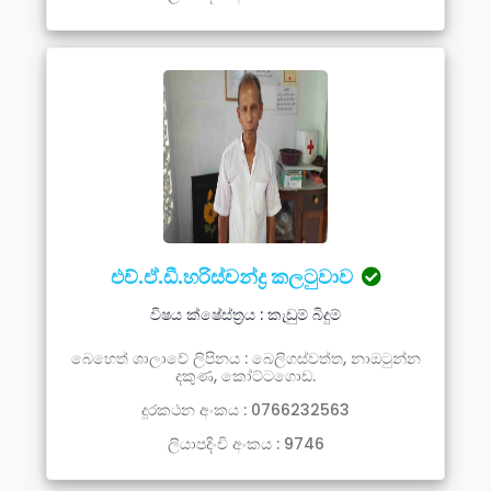
එච්.ඒ.ඩී.හරිස්චන්ද්‍ර කලටුවාව
විෂය ක්ෂේස්ත්‍රය : කැඩුම් බිදුම්
බෙහෙත් ශාලාවේ ලිපිනය : බෙලිගස්වත්ත, නාඔටුන්න
දකුණ, කෝට්ටගොඩ.
දූරකථන අංකය : 0766232563
ලියාපදිංචි අංකය : 9746