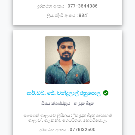
දූරකථන අංකය : 077-3644386
ලියාපදිංචි අංකය : 9841
ආර්.ඩබ්. ජේ. චන්ද්‍රලාල් රහුපොල
විෂය ක්ෂේස්ත්‍රය : කැඩුම් බිදුම්
බෙහෙත් ශාලාවේ ලිපිනය : "කැඩුම් බිදුම් බෙහෙත්
ශාලාව", ගල්කන්ද, හෙට්ටිගම, හෙට්ටිපොල.
දූරකථන අංකය : 0776132500