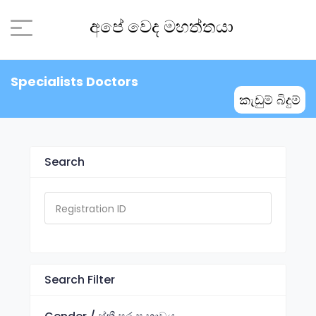
අපේ වෙද මහත්තයා
Specialists Doctors
කැඩුම් බිදුම්
Search
Search Filter