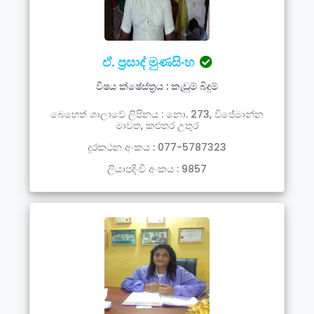
ඒ. ප්‍රසාද් මුණසිංහ
විෂය ක්ෂේස්ත්‍රය : කැඩුම් බිදුම්
බෙහෙත් ශාලාවේ ලිපිනය : නො. 273, විජේමාන්න
මාවත, කළුතර උතුර
දූරකථන අංකය : 077-5787323
ලියාපදිංචි අංකය : 9857