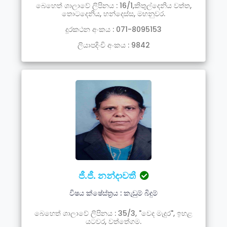
බෙහෙත් ශාලාවේ ලිපිනය : 16/1,කිතුල්දෙනිය වත්ත,
තොටදෙනිය, හන්දෙස්ස, මහනුවර.
දූරකථන අංකය : 071-8095153
ලියාපදිංචි අංකය : 9842
ජී.ජී. නන්දාවතී
විෂය ක්ෂේස්ත්‍රය : කැඩුම් බිදුම්
බෙහෙත් ශාලාවේ ලිපිනය : 35/3, "වෙද මැදුර", ඉහළ
යටවර, වත්තේගම.